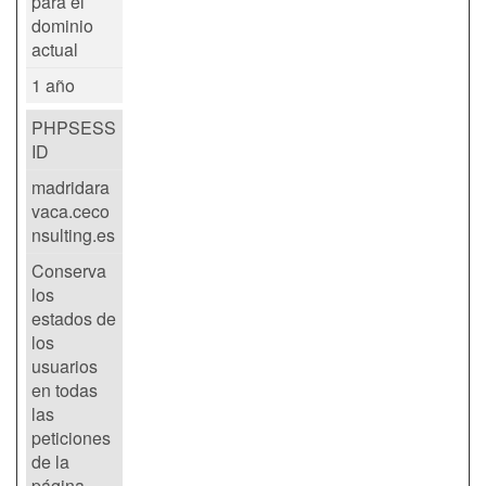
para el
dominio
actual
1 año
PHPSESS
ID
madridara
vaca.ceco
nsulting.es
Conserva
los
estados de
los
usuarios
en todas
las
peticiones
de la
página.