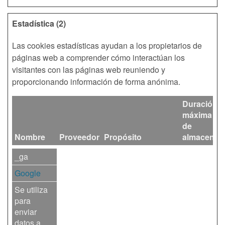
Estadística (2)
Las cookies estadísticas ayudan a los propietarios de
páginas web a comprender cómo interactúan los
visitantes con las páginas web reuniendo y
proporcionando información de forma anónima.
Duración
máxima
de
Nombre
Proveedor
Propósito
almacenam
_ga
Google
Se utiliza
para
enviar
datos a