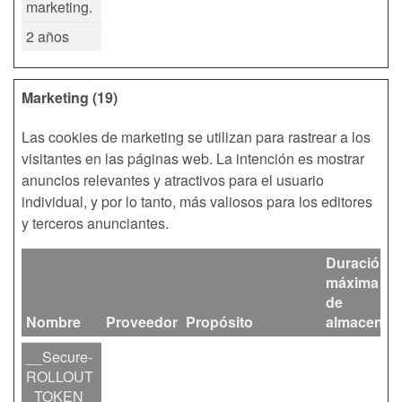
marketing.
2 años
Marketing (19)
Las cookies de marketing se utilizan para rastrear a los
visitantes en las páginas web. La intención es mostrar
anuncios relevantes y atractivos para el usuario
individual, y por lo tanto, más valiosos para los editores
y terceros anunciantes.
Duración
máxima
de
Nombre
Proveedor
Propósito
almacenam
__Secure-
ROLLOUT
_TOKEN