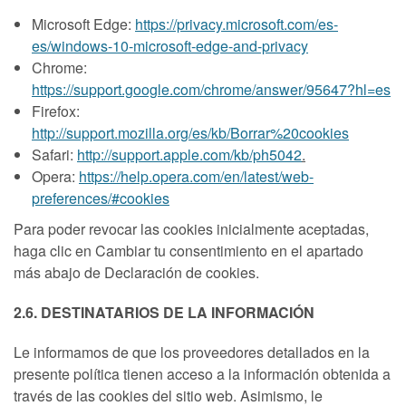
Microsoft Edge:
https://privacy.microsoft.com/es-
es/windows-10-microsoft-edge-and-privacy
Chrome:
https://support.google.com/chrome/answer/95647?hl=es
Firefox:
http://support.mozilla.org/es/kb/Borrar%20cookies
Safari:
http://support.apple.com/kb/ph5042
.
Opera:
https://help.opera.com/en/latest/web-
preferences/#cookies
Para poder revocar las cookies inicialmente aceptadas,
haga clic en Cambiar tu consentimiento en el apartado
más abajo de Declaración de cookies.
2.6. DESTINATARIOS DE LA INFORMACIÓN
Le informamos de que los proveedores detallados en la
presente política tienen acceso a la información obtenida a
través de las cookies del sitio web. Asimismo, le