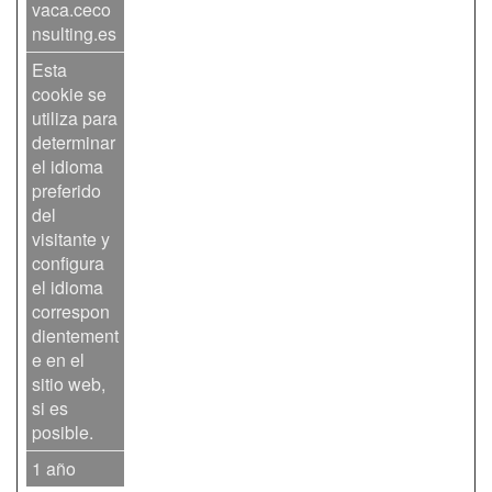
vaca.ceco
nsulting.es
Esta
cookie se
utiliza para
determinar
el idioma
preferido
del
visitante y
configura
el idioma
correspon
dientement
e en el
sitio web,
si es
posible.
1 año