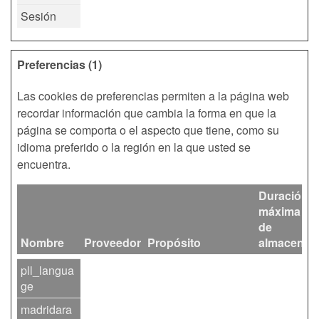
Sesión
Preferencias (1)
Las cookies de preferencias permiten a la página web
recordar información que cambia la forma en que la
página se comporta o el aspecto que tiene, como su
idioma preferido o la región en la que usted se
encuentra.
Duración
máxima
de
Nombre
Proveedor
Propósito
almacenam
pll_langua
ge
madridara