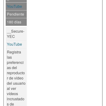
YouTube
Pendiente
180 días
__Secure-
YEC
YouTube
Registra
las
preferenci
as del
reproducto
r de vídeo
del usuario
al ver
vídeos
incrustado
s de